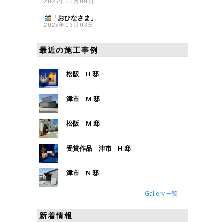
2025年03月09日
「おひなさま
」
2025年03月03日
最近の施工事例
松阪 H 邸
津市 M 邸
松阪 M 邸
受賞作品 津市 H 邸
津市 N 邸
Gallery 一覧
新着情報