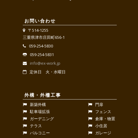
お問い合わせ
〒514-1255
三重県津市庄田町656-1
059-254-5830
059-254-5831
info@ex-work.jp
定休日 火・水曜日
外構・外柵工事
新築外構
門扉
駐車場拡張
フェンス
ガーデニング
倉庫・物置
テラス
小住居
バルコニー
ガレージ