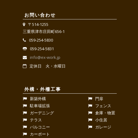
お問い合わせ
〒514-1255
三重県津市庄田町656-1
059-254-5830
059-254-5831
info@ex-work.jp
定休日 火・水曜日
外構・外柵工事
新築外構
門扉
駐車場拡張
フェンス
ガーデニング
倉庫・物置
テラス
小住居
バルコニー
ガレージ
カーポート