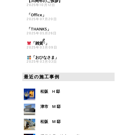
【30周年のご挨拶】
2025年10月12日
「Office」
2025年07月20日
「THANKS」
2025年05月26日
「雑貨
ིྀ」
2025年03月09日
「おひなさま
」
2025年03月03日
最近の施工事例
松阪 H 邸
津市 M 邸
松阪 M 邸