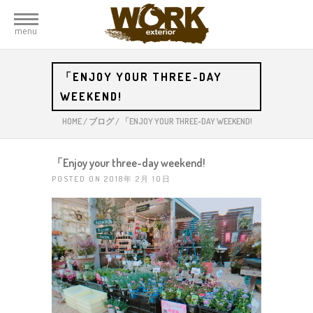
menu
「ENJOY YOUR THREE-DAY
WEEKEND!
HOME
/
ブログ
/
「ENJOY YOUR THREE-DAY WEEKEND!
「Enjoy your three-day weekend!
POSTED ON 2018年 2月 10日