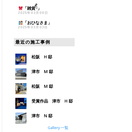
「雑貨
ིྀ」
2025年03月09日
「おひなさま
」
2025年03月03日
最近の施工事例
松阪 H 邸
津市 M 邸
松阪 M 邸
受賞作品 津市 H 邸
津市 N 邸
Gallery 一覧