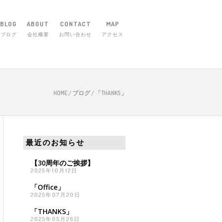
BLOG
ABOUT
CONTACT
MAP
ブログ
会社概要
お問い合わせ
アクセス
市庄田町656-1 TEL 059-254-5830
HOME
/
ブログ
/
「THANKS」
最近のお知らせ
【30周年のご挨拶】
2025年10月12日
「Office」
2025年07月20日
「THANKS」
2025年05月26日