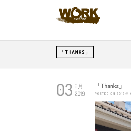
「THANKS」
03
「Thanks」
6月
2019
POSTED ON 2019年