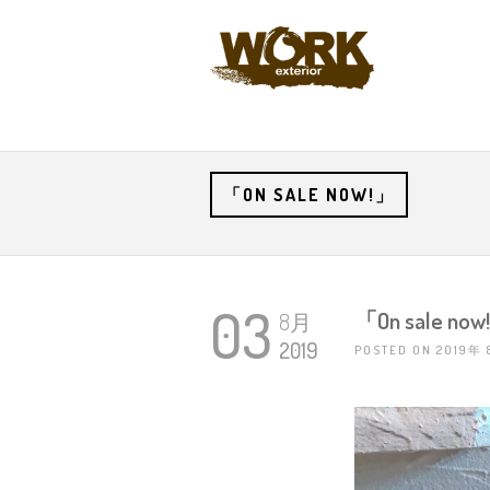
「ON SALE NOW!」
03
「On sale no
8月
2019
POSTED ON 2019年