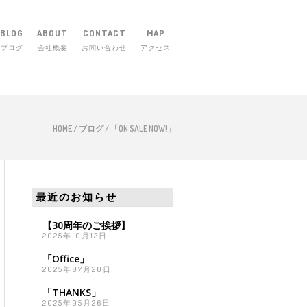
BLOG
ABOUT
CONTACT
MAP
ブログ
会社概要
お問い合わせ
アクセス
市庄田町656-1 TEL 059-254-5830
HOME
/
ブログ
/
「ON SALE NOW!」
最近のお知らせ
【30周年のご挨拶】
2025年10月12日
「Office」
2025年07月20日
「THANKS」
2025年05月26日