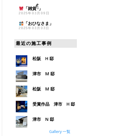
「雑貨
ིྀ」
2025年03月09日
「おひなさま
」
2025年03月03日
最近の施工事例
松阪 H 邸
津市 M 邸
松阪 M 邸
受賞作品 津市 H 邸
津市 N 邸
Gallery 一覧