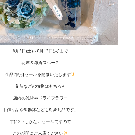
8月3日(土)～8月13日(火)まで
花屋＆雑貨スペース
全品2割引セールを開催いたします
花苗などの植物はもちろん
店内の雑貨やドライフラワー
手作り品や陶器鉢なども対象商品です。
年に2回しかないセールですので
この期間にご来店ください