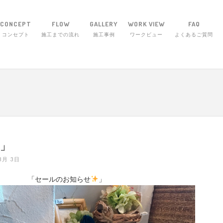
CONCEPT
FLOW
GALLERY
WORK VIEW
FAQ
コンセプト
施工までの流れ
施工事例
ワークビュー
よくあるご質問
エクステリア・ワーク 〒514-1255 三重県津
w!」
 8月 3日
「セールのお知らせ
」