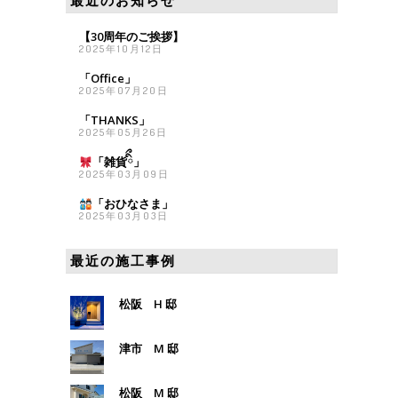
最近のお知らせ
【30周年のご挨拶】
2025年10月12日
「Office」
2025年07月20日
「THANKS」
2025年05月26日
「雑貨
ིྀ」
2025年03月09日
「おひなさま
」
2025年03月03日
最近の施工事例
松阪 H 邸
津市 M 邸
松阪 M 邸