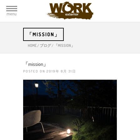
menu
「MISSION」
HOME
/
ブログ
/
「MISSION」
「mission」
POSTED ON 2019年 8月 31日