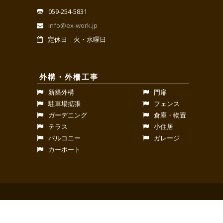
059-254-5831
info@ex-work.jp
定休日 火・水曜日
外構・外柵工事
新築外構
門扉
駐車場拡張
フェンス
ガーデニング
倉庫・物置
テラス
小住居
バルコニー
ガレージ
カーポート
© Copyright EXTERIOR WORK