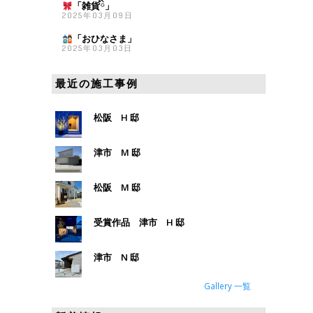
「雑貨
ིྀ」
2025年03月09日
「おひなさま
」
2025年03月03日
最近の施工事例
松阪 H 邸
津市 M 邸
松阪 M 邸
受賞作品 津市 H 邸
津市 N 邸
Gallery 一覧