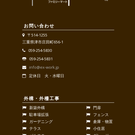
お問い合わせ
〒514-1255
三重県津市庄田町656-1
059-254-5830
059-254-5831
info@ex-work.jp
定休日 火・水曜日
外構・外柵工事
新築外構
門扉
駐車場拡張
フェンス
ガーデニング
倉庫・物置
テラス
小住居