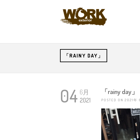
「RAINY DAY」
04
「rainy day」
6月
2021
POSTED ON 2021年