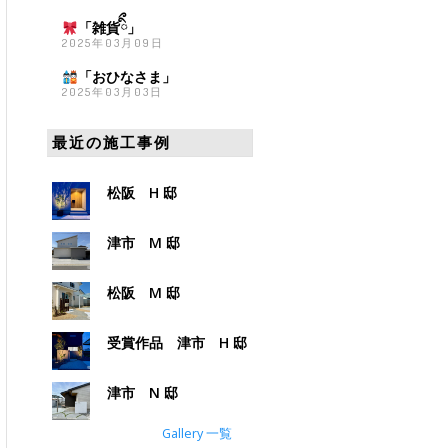
「雑貨
ིྀ」
2025年03月09日
「おひなさま
」
2025年03月03日
最近の施工事例
松阪 H 邸
津市 M 邸
松阪 M 邸
受賞作品 津市 H 邸
津市 N 邸
Gallery 一覧