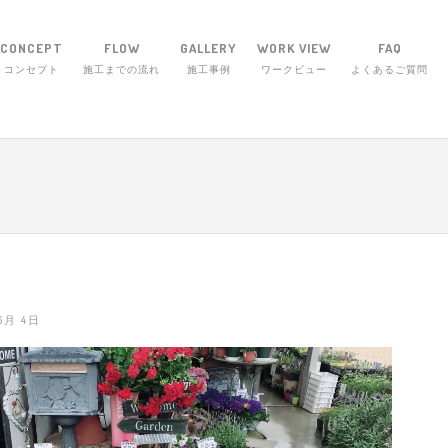
CONCEPT
FLOW
GALLERY
WORK VIEW
FAQ
コンセプト
施工までの流れ
施工事例
ワークビュー
よくあるご質問
エクステリア・ワーク 〒514-1255 三重県津
 6月 4日