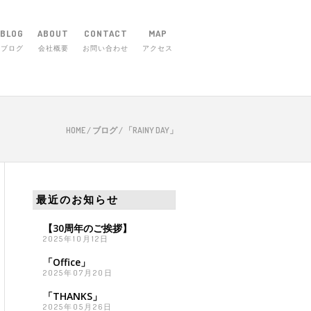
BLOG
ABOUT
CONTACT
MAP
ブログ
会社概要
お問い合わせ
アクセス
市庄田町656-1 TEL 059-254-5830
HOME
/
ブログ
/
「RAINY DAY」
最近のお知らせ
【30周年のご挨拶】
2025年10月12日
「Office」
2025年07月20日
「THANKS」
2025年05月26日