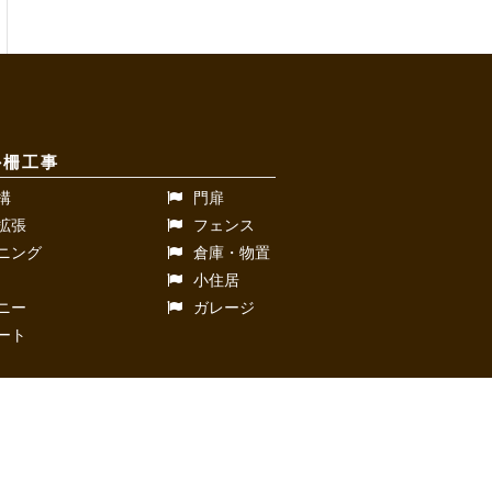
外柵工事
構
門扉
拡張
フェンス
ニング
倉庫・物置
小住居
ニー
ガレージ
ート