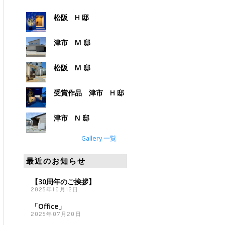
松阪 H 邸
津市 M 邸
松阪 M 邸
受賞作品 津市 H 邸
津市 N 邸
Gallery 一覧
最近のお知らせ
【30周年のご挨拶】
2025年10月12日
「Office」
2025年07月20日