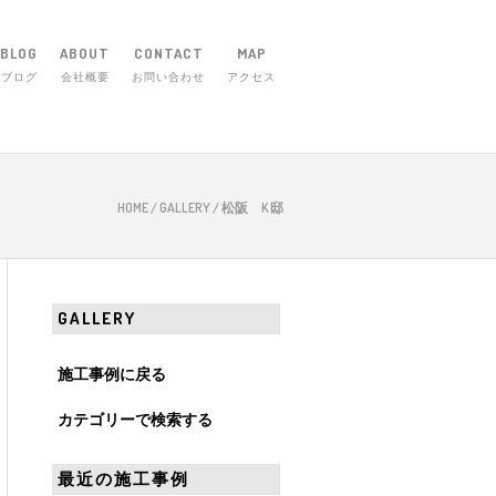
BLOG
ABOUT
CONTACT
MAP
ブログ
会社概要
お問い合わせ
アクセス
市庄田町656-1 TEL 059-254-5830
HOME
/
GALLERY
/
松阪 K 邸
GALLERY
施工事例に戻る
カテゴリーで検索する
最近の施工事例