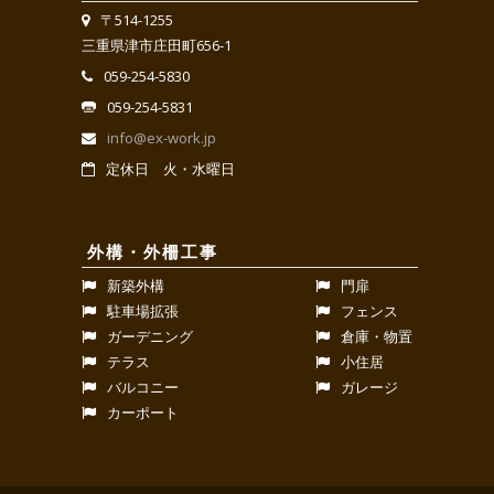
〒514-1255
三重県津市庄田町656-1
059-254-5830
059-254-5831
info@ex-work.jp
定休日 火・水曜日
外構・外柵工事
新築外構
門扉
駐車場拡張
フェンス
ガーデニング
倉庫・物置
テラス
小住居
バルコニー
ガレージ
カーポート