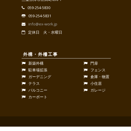
059-254-5830
059-254-5831
info@ex-work.jp
定休日 火・水曜日
外構・外柵工事
新築外構
門扉
駐車場拡張
フェンス
ガーデニング
倉庫・物置
テラス
小住居
バルコニー
ガレージ
カーポート