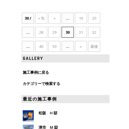
30 /
« 先
«
...
10
20
50
頭
...
28
29
30
31
32
...
40
50
...
»
最後
»
GALLERY
施工事例に戻る
カテゴリーで検索する
最近の施工事例
松阪 H 邸
津市 M 邸