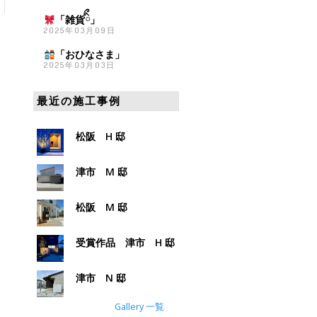
「雑貨
ིྀ」
2025年03月09日
「おひなさま
」
2025年03月03日
最近の施工事例
松阪 H 邸
津市 M 邸
松阪 M 邸
受賞作品 津市 H 邸
津市 N 邸
Gallery 一覧