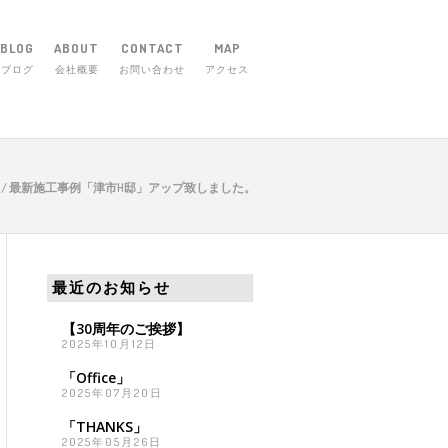
BLOG
ABOUT
CONTACT
MAP
ブログ
会社概要
お問い合わせ
アクセス
市庄田町656-1 TEL 059-254-5830
/
最新施工事例「津市H邸」アップ致しました。
最近のお知らせ
【30周年のご挨拶】
2025年10月12日
「Office」
2025年07月20日
「THANKS」
2025年05月26日