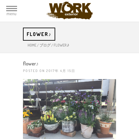
menu
FLOWER♪
HOME
/
ブログ
/
FLOWER♪
flower♪
POSTED ON 2017年 4月 15日