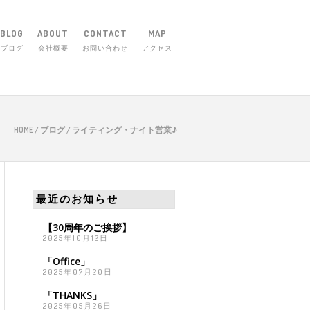
BLOG
ABOUT
CONTACT
MAP
ブログ
会社概要
お問い合わせ
アクセス
市庄田町656-1 TEL 059-254-5830
HOME
/
ブログ
/
ライティング・ナイト営業♪
最近のお知らせ
【30周年のご挨拶】
2025年10月12日
「Office」
2025年07月20日
「THANKS」
2025年05月26日