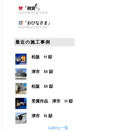
「雑貨
ིྀ」
2025年03月09日
「おひなさま
」
2025年03月03日
最近の施工事例
松阪 H 邸
津市 M 邸
松阪 M 邸
受賞作品 津市 H 邸
津市 N 邸
Gallery 一覧