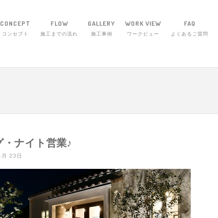
CONCEPT
FLOW
GALLERY
WORK VIEW
FAQ
コンセプト
施工までの流れ
施工事例
ワークビュー
よくあるご質問
エクステリア・ワーク 〒514-1255 三重県津
グ・ナイト営業♪
 4月 23日